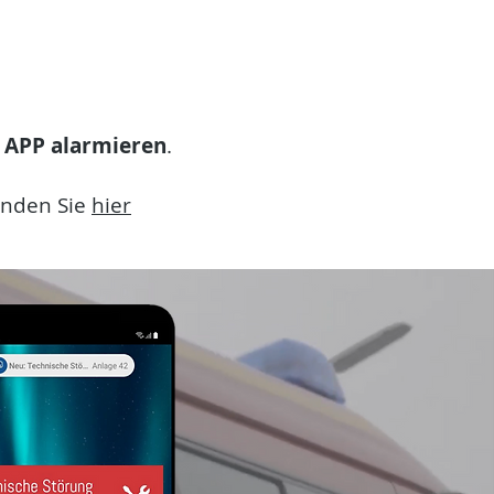
n APP alarmieren
.
inden Sie
hier