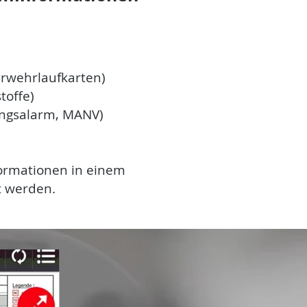
erwehrlaufkarten)
toffe)
chungsalarm, MANV)
formationen in einem
t werden.