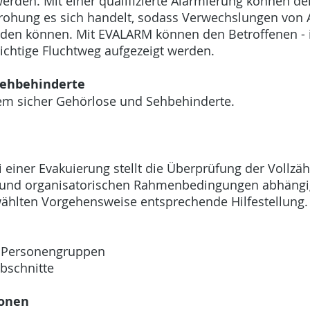
 werden. Mit einer qualifizierte Alarmierung können de
rohung es sich handelt, sodass Verwechslungen von 
en können. Mit EVALARM können den Betroffenen - in
richtige Fluchtweg aufgezeigt werden.
Sehbehinderte
em sicher Gehörlose und Sehbehinderte.
einer Evakuierung stellt die Überprüfung der Vollzäh
en und organisatorischen Rahmenbedingungen abhäng
wählten Vorgehensweise entsprechende Hilfestellung
d Personengruppen
bschnitte
sonen